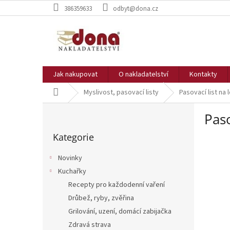
Přejít
386359633
odbyt@dona.cz
na
obsah
Jak nakupovat
O nakladatelství
Kontakty
Domů
Myslivost, pasovací listy
Pasovací list na
P
Paso
o
Přeskočit
s
Kategorie
kategorie
t
r
Novinky
a
Kuchařky
n
Recepty pro každodenní vaření
n
í
Drůbež, ryby, zvěřina
p
Grilování, uzení, domácí zabijačka
a
Zdravá strava