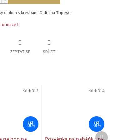
ý diplom s kresbami Oldřicha Tripese.
informace
ZEPTAT SE
SDÍLET
Kód:
313
Kód:
314
3 Kč
3 Kč
–33 %
–33 %
Další
a na hon na
Pozvánka na naháňku na
produkt