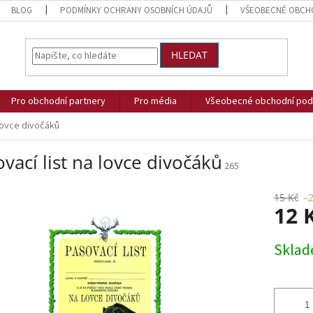
BLOG
PODMÍNKY OCHRANY OSOBNÍCH ÚDAJŮ
VŠEOBECNÉ OBCH
HLEDAT
Pro obchodní partnery
Pro média
Všeobecné obchodní pod
 lovce divočáků
vací list na lovce divočáků
265
15 Kč
–
12 
Měrná
Skla
cena: