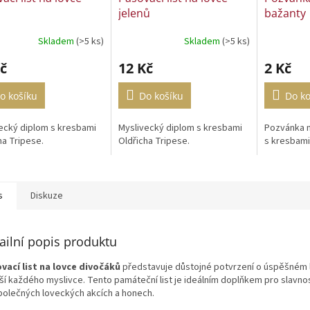
jelenů
bažanty
Skladem
(>5 ks)
Skladem
(>5 ks)
č
12 Kč
2 Kč
o košíku
Do košíku
Do ko
ecký diplom s kresbami
Myslivecký diplom s kresbami
Pozvánka n
ha Tripese.
Oldřicha Tripese.
s kresbami
s
Diskuze
ailní popis produktu
vací list na lovce divočáků
představuje důstojné potvrzení o úspěšném 
ší každého myslivce. Tento památeční list je ideálním doplňkem pro slavnos
polečných loveckých akcích a honech.