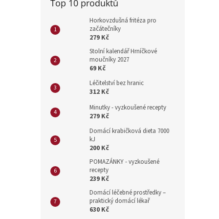
Top 10 produktů
Horkovzdušná fritéza pro
začátečníky
279 Kč
Stolní kalendář Hrníčkové
moučníky 2027
69 Kč
Léčitelství bez hranic
312 Kč
Minutky - vyzkoušené recepty
279 Kč
Domácí krabičková dieta 7000
kJ
200 Kč
POMAZÁNKY - vyzkoušené
recepty
239 Kč
Domácí léčebné prostředky –
praktický domácí lékař
630 Kč