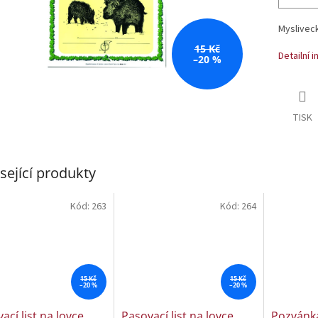
Mysliveck
15 Kč
Detailní 
–20 %
TISK
sející produkty
Kód:
263
Kód:
264
15 Kč
15 Kč
–20 %
–20 %
ací list na lovce
Pasovací list na lovce
Pozvánk