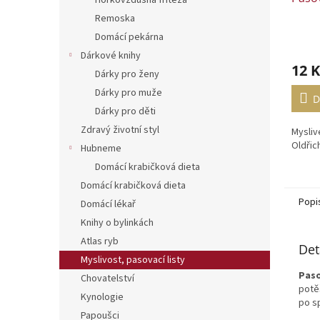
Horkovzdušná fritéza
Remoska
Domácí pekárna
Dárkové knihy
12 K
Dárky pro ženy
Dárky pro muže
D
Dárky pro děti
Zdravý životní styl
Mysliv
Oldřic
Hubneme
Domácí krabičková dieta
Domácí krabičková dieta
Popi
Domácí lékař
Knihy o bylinkách
Atlas ryb
Det
Myslivost, pasovací listy
Paso
Chovatelství
potě
Kynologie
po s
Papoušci