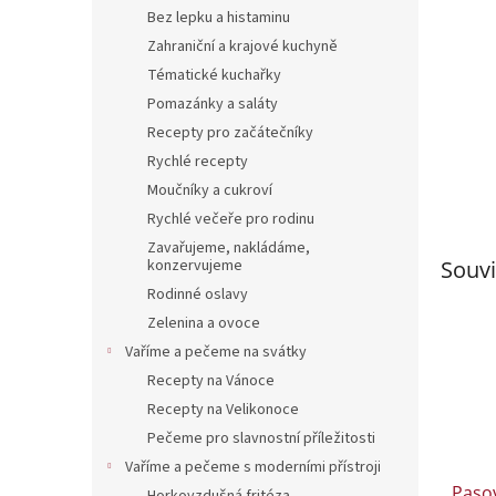
n
Bez lepku a histaminu
e
Zahraniční a krajové kuchyně
l
Tématické kuchařky
Pomazánky a saláty
Recepty pro začátečníky
Rychlé recepty
Moučníky a cukroví
Rychlé večeře pro rodinu
Zavařujeme, nakládáme,
konzervujeme
Souvi
Rodinné oslavy
Zelenina a ovoce
Vaříme a pečeme na svátky
Recepty na Vánoce
Recepty na Velikonoce
Pečeme pro slavnostní příležitosti
Vaříme a pečeme s moderními přístroji
Pasov