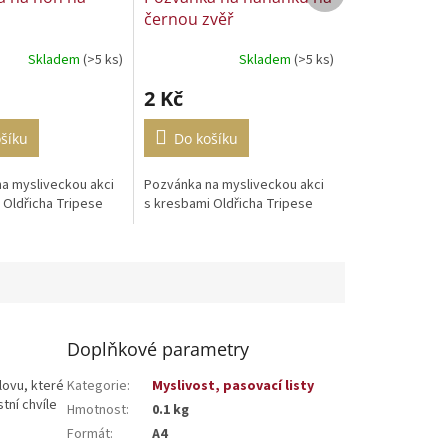
černou zvěř
Skladem
(>5 ks)
Skladem
(>5 ks)
2 Kč
šíku
Do košíku
a mysliveckou akci
Pozvánka na mysliveckou akci
 Oldřicha Tripese
s kresbami Oldřicha Tripese
Doplňkové parametry
lovu, které
Kategorie
:
Myslivost, pasovací listy
tní chvíle
Hmotnost
:
0.1 kg
Formát
:
A4