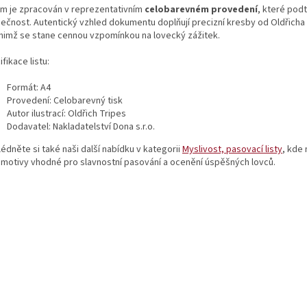
om je zpracován v reprezentativním
celobarevném provedení
, které podt
mečnost. Autentický vzhled dokumentu doplňují precizní kresby od Oldřicha
 nimž se stane cennou vzpomínkou na lovecký zážitek.
fikace listu:
Formát: A4
Provedení: Celobarevný tisk
Autor ilustrací: Oldřich Tripes
Dodavatel: Nakladatelství Dona s.r.o.
édněte si také naši další nabídku v kategorii
Myslivost, pasovací listy
, kde
í motivy vhodné pro slavnostní pasování a ocenění úspěšných lovců.