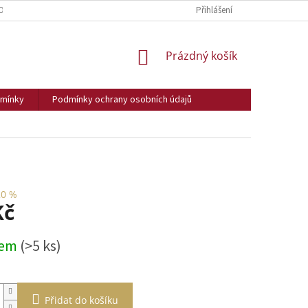
ODNÍ PODMÍNKY
Přihlášení
NÁKUPNÍ
Prázdný košík
KOŠÍK
mínky
Podmínky ochrany osobních údajů
20 %
Kč
dem
(>5 ks)
Přidat do košíku