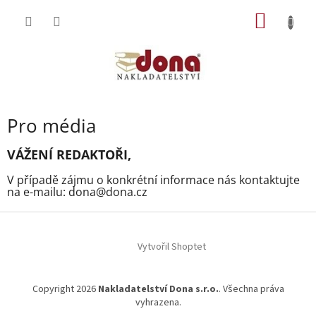
Přejít
NÁKUP
na
obsah
KOŠÍK
Pro média
VÁŽENÍ REDAKTOŘI,
V případě zájmu o konkrétní informace nás kontaktujte
na e-mailu: dona@dona.cz
Z
á
p
Vytvořil Shoptet
a
t
Copyright 2026
Nakladatelství Dona s.r.o.
. Všechna práva
í
vyhrazena.