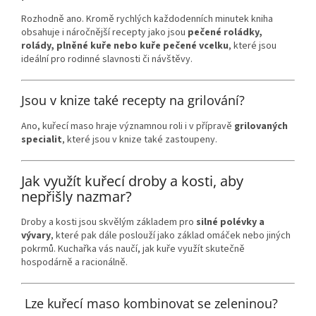
Rozhodně ano. Kromě rychlých každodenních minutek kniha
obsahuje i náročnější recepty jako jsou
pečené roládky,
rolády, plněné kuře nebo kuře pečené vcelku
, které jsou
ideální pro rodinné slavnosti či návštěvy.
Jsou v knize také recepty na grilování?
Ano, kuřecí maso hraje významnou roli i v přípravě
grilovaných
specialit
, které jsou v knize také zastoupeny.
Jak využít kuřecí droby a kosti, aby
nepřišly nazmar?
Droby a kosti jsou skvělým základem pro
silné polévky a
vývary
, které pak dále poslouží jako základ omáček nebo jiných
pokrmů. Kuchařka vás naučí, jak kuře využít skutečně
hospodárně a racionálně.
Lze kuřecí maso kombinovat se zeleninou?