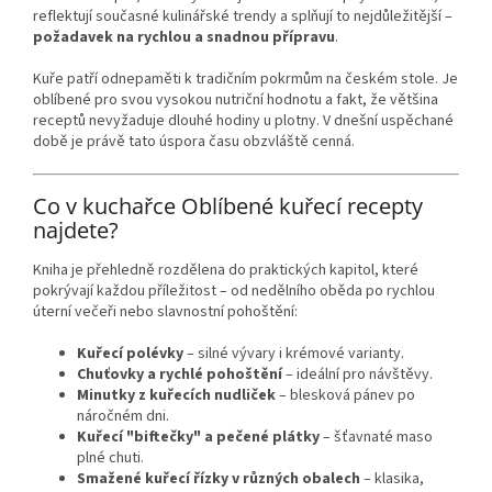
reflektují současné kulinářské trendy a splňují to nejdůležitější –
požadavek na rychlou a snadnou přípravu
.
Kuře patří odnepaměti k tradičním pokrmům na českém stole. Je
oblíbené pro svou vysokou nutriční hodnotu a fakt, že většina
receptů nevyžaduje dlouhé hodiny u plotny. V dnešní uspěchané
době je právě tato úspora času obzvláště cenná.
Co v kuchařce Oblíbené kuřecí recepty
najdete?
Kniha je přehledně rozdělena do praktických kapitol, které
pokrývají každou příležitost – od nedělního oběda po rychlou
úterní večeři nebo slavnostní pohoštění:
Kuřecí polévky
– silné vývary i krémové varianty.
Chuťovky a rychlé pohoštění
– ideální pro návštěvy.
Minutky z kuřecích nudliček
– blesková pánev po
náročném dni.
Kuřecí "biftečky" a pečené plátky
– šťavnaté maso
plné chuti.
Smažené kuřecí řízky v různých obalech
– klasika,