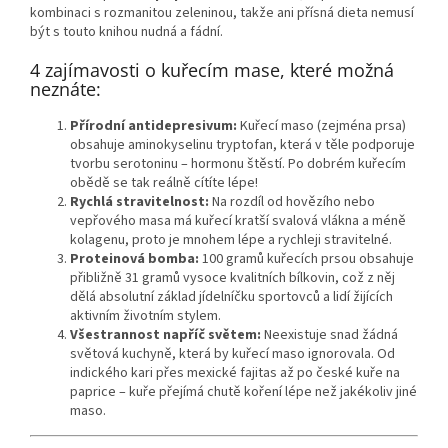
kombinaci s rozmanitou zeleninou, takže ani přísná dieta nemusí
být s touto knihou nudná a fádní.
4 zajímavosti o kuřecím mase, které možná
neznáte:
Přírodní antidepresivum:
Kuřecí maso (zejména prsa)
obsahuje aminokyselinu tryptofan, která v těle podporuje
tvorbu serotoninu – hormonu štěstí. Po dobrém kuřecím
obědě se tak reálně cítíte lépe!
Rychlá stravitelnost:
Na rozdíl od hovězího nebo
vepřového masa má kuřecí kratší svalová vlákna a méně
kolagenu, proto je mnohem lépe a rychleji stravitelné.
Proteinová bomba:
100 gramů kuřecích prsou obsahuje
přibližně 31 gramů vysoce kvalitních bílkovin, což z něj
dělá absolutní základ jídelníčku sportovců a lidí žijících
aktivním životním stylem.
Všestrannost napříč světem:
Neexistuje snad žádná
světová kuchyně, která by kuřecí maso ignorovala. Od
indického kari přes mexické fajitas až po české kuře na
paprice – kuře přejímá chutě koření lépe než jakékoliv jiné
maso.