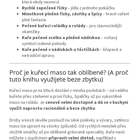
která nikdy neomrzí.
Rychlé zapečené řízky
– jídla z jednoho pekáčku.
Minutkové plněné řízky, závitky a špízy
– hravé vaření
plné fantazie.
Pečené kuřecí roládky a rolády
– pro slavnostnější
okamžiky.
Kuře pečené vcelku a plněné nádivkou
– voňavý
symbol rodinné pohody.
Kuře pečené v nádivkách a těstíčkách
– křupavé a
netradiční úpravy.
Proč je kuřecí maso tak oblíbené? (A proč
tuto knihu využijete beze zbytku)
Kuřecí maso je na trhu k dostání v mnoha podobách – od celého
kuřete přes stehenní a prsní řízky, špalíčky až po vykostěné
maso na roládu. Je
cenově velmi dostupné a dá se v kuchyni
využít naprosto racionálně a beze zbytku
.
Droby a kosti skvěle poslouží na silné polévky a vývary, zatímco
maso lze upravit na stovky způsobů. Od rychlých minutek přes
složité omáčky až po oblíbené grilované speciality. Kuře navíc
můžete s úspěchem
připravit velmi dietně
, například v