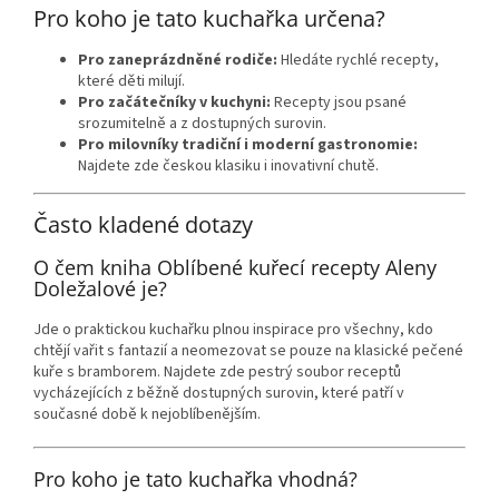
Pro koho je tato kuchařka určena?
Pro zaneprázdněné rodiče:
Hledáte rychlé recepty,
které děti milují.
Pro začátečníky v kuchyni:
Recepty jsou psané
srozumitelně a z dostupných surovin.
Pro milovníky tradiční i moderní gastronomie:
Najdete zde českou klasiku i inovativní chutě.
Často kladené dotazy
O čem kniha Oblíbené kuřecí recepty Aleny
Doležalové je?
Jde o praktickou kuchařku plnou inspirace pro všechny, kdo
chtějí vařit s fantazií a neomezovat se pouze na klasické pečené
kuře s bramborem. Najdete zde pestrý soubor receptů
vycházejících z běžně dostupných surovin, které patří v
současné době k nejoblíbenějším.
Pro koho je tato kuchařka vhodná?