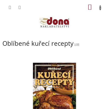
Přejít
NÁKUP
na
obsah
KOŠÍK
Oblíbené kuřecí recepty
105