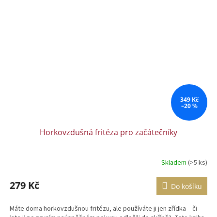
349 Kč
–20 %
Horkovzdušná fritéza pro začátečníky
Skladem
(>5 ks)
279 Kč
Do košíku
Máte doma horkovzdušnou fritézu, ale používáte ji jen zřídka – či