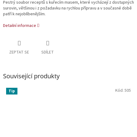
Pestrý soubor receptů s kuřecím masem, které vycházejí z dostupných
surovin, většinou i z požadavku na rychlou přípravu a v současné době
patří k nejoblíbenějším.
Detailní informace
ZEPTAT SE
SDÍLET
Související produkty
Kód:
505
Tip