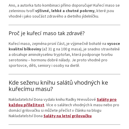
Ano, a autorka tuto kombinaci přímo doporučuje! Kuřecí maso se
zeleninou tvoří
výživné, lehké a chutné pokrmy
, které jsou
vhodné i jako součást zdravého a dietního jídelníčku.
Proč je kuřecí maso tak zdravé?
Kuřecí maso, zejména prsní část, je výjimečně bohaté na
vysoce
kvalitní bílkoviny
(až 31 g na 100 g masa), je snadno stravitelné
a obsahuje aminokyselinu tryptofan, která podporuje tvorbu
serotoninu – hormonu dobré nálady. Je proto vhodné pro
sportovce, děti, seniory i osoby na dietě.
Kde seženu knihu salátů vhodných ke
kuřecímu masu?
Nakladatelství Dona vydalo knihu Radky Hrevušové
Saláty pro
každou příležitost
. Více o salátech vhodných k masu nebo pro
domácí grilovačku si můžete přečíst v článku na blogu
Nakladatelství Dona
Saláty na letní grilovačku
.