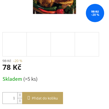
98 Kč
–20 %
98 Kč
–20 %
78 Kč
Měrná
Skladem
(>5 ks)
cena:
Přidat do košíku