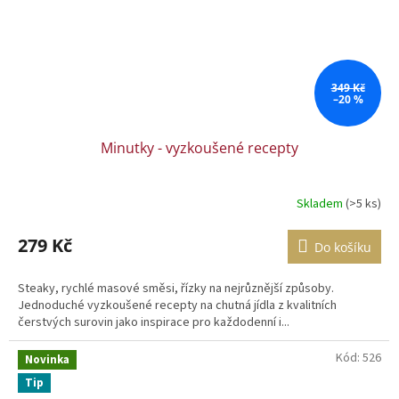
349 Kč
–20 %
Minutky - vyzkoušené recepty
Skladem
(>5 ks)
279 Kč
Do košíku
Steaky, rychlé masové směsi, řízky na nejrůznější způsoby.
Jednoduché vyzkoušené recepty na chutná jídla z kvalitních
čerstvých surovin jako inspirace pro každodenní i...
Kód:
526
Novinka
Tip