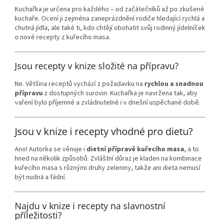
Kuchařka je určena pro každého – od začátečníků až po zkušené
kuchaře. Ocení ji zejména zaneprázdnění rodiče hledající rychlá a
chutná jídla, ale také ti, kdo chtějí obohatit svůj rodinný jídelníček
o nové recepty z kuřecího masa.
Jsou recepty v knize složité na přípravu?
Ne. Většina receptů vychází z požadavku na
rychlou a snadnou
přípravu
z dostupných surovin. Kuchařka je navržena tak, aby
vaření bylo příjemné a zvládnutelné i v dnešní uspěchané době.
Jsou v knize i recepty vhodné pro dietu?
Ano! Autorka se věnuje i
dietní přípravě kuřecího masa
, a to
hned na několik způsobů. Zvláštní důraz je kladen na kombinace
kuřecího masa s různými druhy zeleniny, takže ani dieta nemusí
být nudná a fádní.
Najdu v knize i recepty na slavnostní
příležitosti?