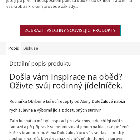
jste ji po prvním neúspěšném pokusu odložili do skříně? Tato kniha
vás krok za krokem provede základy...
ZOBRAZIT VŠECHNY SOUVISEJÍCÍ PRODUKTY
Popis
Diskuze
Detailní popis produktu
Došla vám inspirace na oběd?
Oživte svůj rodinný jídelníček.
Kuchařka Oblíbené kuřecí recepty od Aleny Doležalové nabízí
rychlá, levná a výborná jídla z dostupných surovin.
Tato kuchařka má být inspirací pro všechny, kdo chtějí vařit s
fantazií a při přípravě se neomezovat jenom na klasické pečené
kuře s bramborem. Alena Doležalová pro vás sestavila pestrý
soubor receptů, které vycházejí z běžně dostupných surovin,