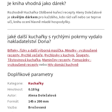
Je kniha vhodná jako dárek?
Rozhodně! Kuchařka Oblíbené kuřecí recepty Aleny Doležalové
je
skvělým dárkem
pro každého, kdo rád vaří nebo se teprve
učí, knihu ocení hlavně mladé hospodyňky.
jaké další kuchařky s rychlými pokrmy vydalo
nakladatelství Dona?
Bifteky, řízky a další výborná masíčka,
Minutky - vyzkoušené
recepty
, Rychlé večeře
,
Rychlovky v kuchyni
,
Špagety
,
Těstovinová kuchařka
,
Maminčiny recepty
,
Pomazánky -
vyzkoušené recepty
nebo
Hity domácí kuchyně
Doplňkové parametry
Kategorie
:
Kuchařky
Hmotnost
:
0.18 kg
Autor
:
Alena Doležalová
Formát
:
145 x 200 mm
Vazba
:
Brožovaná