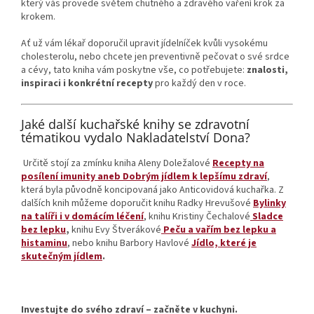
který vás provede světem chutného a zdravého vaření krok za
krokem.
Ať už vám lékař doporučil upravit jídelníček kvůli vysokému
cholesterolu, nebo chcete jen preventivně pečovat o své srdce
a cévy, tato kniha vám poskytne vše, co potřebujete:
znalosti,
inspiraci i konkrétní recepty
pro každý den v roce.
Jaké další kuchařské knihy se zdravotní
tématikou vydalo Nakladatelství Dona?
Určitě stojí za zmínku kniha Aleny Doležalové
Recepty na
posílení imunity aneb Dobrým jídlem k lepšímu zdraví
,
která byla původně koncipovaná jako Anticovidová kuchařka. Z
dalších knih můžeme doporučit knihu Radky Hrevušové
Bylinky
na talíři i v domácím léčení
, knihu Kristiny Čechalové
Sladce
bez lepku
,
knihu Evy Štverákové
Peču a vařím bez lepku a
histaminu
, nebo knihu Barbory Havlové
Jídlo, které je
skutečným jídlem
.
Investujte do svého zdraví – začněte v kuchyni.