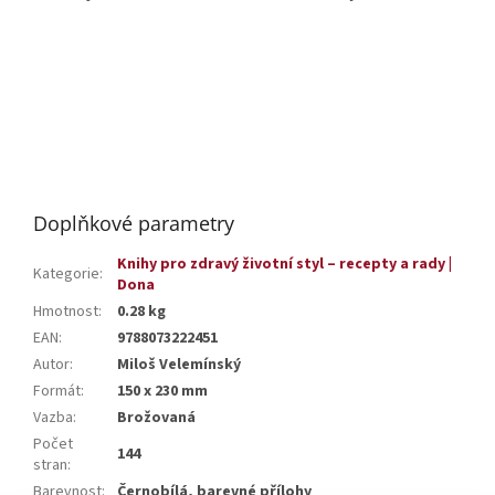
Doplňkové parametry
Knihy pro zdravý životní styl – recepty a rady |
Kategorie
:
Dona
Hmotnost
:
0.28 kg
EAN
:
9788073222451
Autor
:
Miloš Velemínský
Formát
:
150 x 230 mm
Vazba
:
Brožovaná
Počet
144
stran
:
Barevnost
:
Černobílá, barevné přílohy