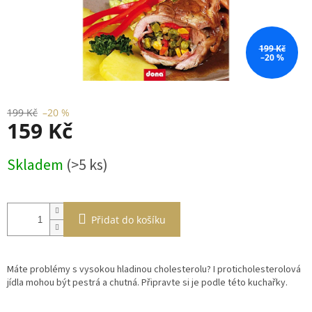
199 Kč
–20 %
199 Kč
–20 %
159 Kč
Měrná
Skladem
(>5 ks)
cena:
Přidat do košíku
Máte problémy s vysokou hladinou cholesterolu? I proticholesterolová
jídla mohou být pestrá a chutná. Připravte si je podle této kuchařky.