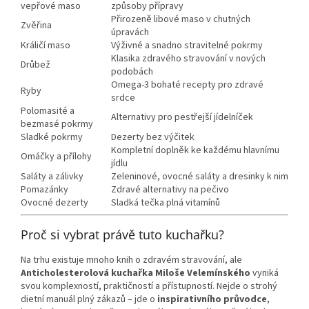
vepřové maso
způsoby přípravy
Přirozeně libové maso v chutných
Zvěřina
úpravách
Králičí maso
Výživné a snadno stravitelné pokrmy
Klasika zdravého stravování v nových
Drůbež
podobách
Omega-3 bohaté recepty pro zdravé
Ryby
srdce
Polomasité a
Alternativy pro pestřejší jídelníček
bezmasé pokrmy
Sladké pokrmy
Dezerty bez výčitek
Kompletní doplněk ke každému hlavnímu
Omáčky a přílohy
jídlu
Saláty a zálivky
Zeleninové, ovocné saláty a dresinky k nim
Pomazánky
Zdravé alternativy na pečivo
Ovocné dezerty
Sladká tečka plná vitamínů
Proč si vybrat právě tuto kuchařku?
Na trhu existuje mnoho knih o zdravém stravování, ale
Anticholesterolová kuchařka Miloše Velemínského
vyniká
svou komplexností, praktičností a přístupností. Nejde o strohý
dietní manuál plný zákazů – jde o
inspirativního průvodce
,