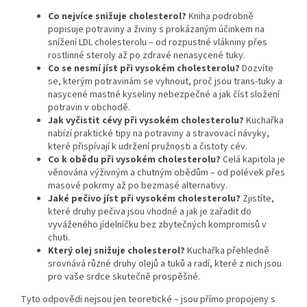
Co nejvíce snižuje cholesterol?
Kniha podrobně
popisuje potraviny a živiny s prokázaným účinkem na
snížení LDL cholesterolu – od rozpustné vlákniny přes
rostlinné steroly až po zdravé nenasycené tuky.
Co se nesmí jíst při vysokém cholesterolu?
Dozvíte
se, kterým potravinám se vyhnout, proč jsou trans-tuky a
nasycené mastné kyseliny nebezpečné a jak číst složení
potravin v obchodě.
Jak vyčistit cévy při vysokém cholesterolu?
Kuchařka
nabízí praktické tipy na potraviny a stravovací návyky,
které přispívají k udržení pružnosti a čistoty cév.
Co k obědu při vysokém cholesterolu?
Celá kapitola je
věnována výživným a chutným obědům – od polévek přes
masové pokrmy až po bezmasé alternativy.
Jaké pečivo jíst při vysokém cholesterolu?
Zjistíte,
které druhy pečiva jsou vhodné a jak je zařadit do
vyváženého jídelníčku bez zbytečných kompromisů v
chuti.
Který olej snižuje cholesterol?
Kuchařka přehledně
srovnává různé druhy olejů a tuků a radí, které z nich jsou
pro vaše srdce skutečně prospěšné.
Tyto odpovědi nejsou jen teoretické – jsou přímo propojeny s