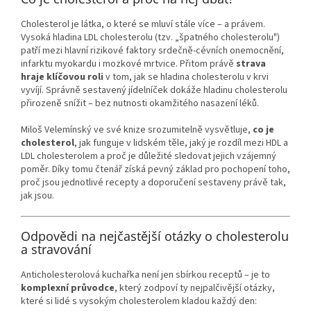
Cholesterol je látka, o které se mluví stále více – a právem.
Vysoká hladina LDL cholesterolu (tzv. „špatného cholesterolu")
patří mezi hlavní rizikové faktory srdečně-cévních onemocnění,
infarktu myokardu i mozkové mrtvice. Přitom právě
strava
hraje klíčovou roli
v tom, jak se hladina cholesterolu v krvi
vyvíjí. Správně sestavený jídelníček dokáže hladinu cholesterolu
přirozeně snížit – bez nutnosti okamžitého nasazení léků.
Miloš Velemínský ve své knize srozumitelně vysvětluje,
co je
cholesterol
, jak funguje v lidském těle, jaký je rozdíl mezi HDL a
LDL cholesterolem a proč je důležité sledovat jejich vzájemný
poměr. Díky tomu čtenář získá pevný základ pro pochopení toho,
proč jsou jednotlivé recepty a doporučení sestaveny právě tak,
jak jsou.
Odpovědi na nejčastější otázky o cholesterolu
a stravování
Anticholesterolová kuchařka není jen sbírkou receptů – je to
komplexní průvodce
, který zodpoví ty nejpalčivější otázky,
které si lidé s vysokým cholesterolem kladou každý den: