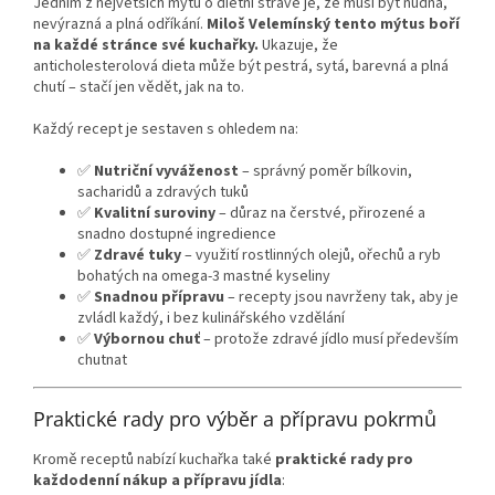
Jedním z největších mýtů o dietní stravě je, že musí být nudná,
nevýrazná a plná odříkání.
Miloš Velemínský tento mýtus boří
na každé stránce své kuchařky.
Ukazuje, že
anticholesterolová dieta může být pestrá, sytá, barevná a plná
chutí – stačí jen vědět, jak na to.
Každý recept je sestaven s ohledem na:
✅
Nutriční vyváženost
– správný poměr bílkovin,
sacharidů a zdravých tuků
✅
Kvalitní suroviny
– důraz na čerstvé, přirozené a
snadno dostupné ingredience
✅
Zdravé tuky
– využití rostlinných olejů, ořechů a ryb
bohatých na omega-3 mastné kyseliny
✅
Snadnou přípravu
– recepty jsou navrženy tak, aby je
zvládl každý, i bez kulinářského vzdělání
✅
Výbornou chuť
– protože zdravé jídlo musí především
chutnat
Praktické rady pro výběr a přípravu pokrmů
Kromě receptů nabízí kuchařka také
praktické rady pro
každodenní nákup a přípravu jídla
: