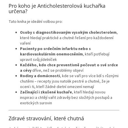
Pro koho je Anticholesterolová kuchařka
určena?
Tato kniha je ideální volbou pro:
Osoby s diagnostikovaným vysokým cholesterolem
,
které hledají praktické a chutné řešení pro každodenní
vaření
Pacienty po srdečním infarktu nebo s
kardiovaskulárním onemocněním
, kteří potřebují
upravit svůj jídelníček
Každého, kdo chce preventivně pečovat o své srdce
a cévy
dříve, než se problémy objeví
Rodiny a domácnosti
, kde se vaří pro více lidí s různými
chutěmi – recepty jsou natolik pestré a chutné, že je
ocení i ti, kteří žádné dietní omezení nemají
Začínající i zkušené kuchaře
, kteří hledají novou
inspiraci a chtějí vařit zdravěji bez složitých postupů a
exotických surovin
Zdravé stravování, které chutná