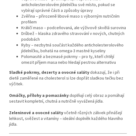
anticholesterolovém jídelníčku své místo, pokud se
vybírají správné části a způsoby úpravy
Zvěřina – přirozeně libové maso s výborným nutričním
profilem
Králičí maso – podceňovaná, ale výživově skvělá surovina
Drůbež – klasika zdravého stravování v nových, chutných
podobách
Ryby – nezbytná součást každého anticholesterolového
jídelníčku, bohatá na omega-3 mastné kyseliny
Polomasité a bezmasé pokrmy – pro ty, kteří chtějí
omezit příjem masa nebo hledají pestrou alternativu
Sladké pokrmy, dezerty a ovocné saláty
dokazují, že i při
dietě zaměřené na cholesterol si lze dopřát sladkou tečku bez
výčitek.
Omáčky, přílohy a pomazánky
doplňují celý obraz a pomáhají
sestavit kompletní, chutná a nutričně vyvážená jídla.
Zeleninové a ovocné saláty
včetně různých zálivek přinášejí
lehkost, svěžest a vitamíny – ideální doplněk každého hlavního
jídla.