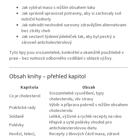
Jak vybírat maso s nižším obsahem tuku
Jak správně upravovat potraviny, aby si zachovaly své
nutriční hodnoty
Jak nahradit nevhodné suroviny zdravějšími alternativami
bez ztráty chuti
Jak sestavit týdenní jídelníček tak, aby byl pestrý a
zároveň anticholesterolový
Tyto tipy jsou srozumitelné, konkrétní a okamžitě použitelné v
praxi – bez nutnosti odborného vzdělání v oblasti výživy.
Obsah knihy – přehled kapitol
Kapitola
Obsah
Srozumitelné vysvětlení, typy
Co je cholesterol
cholesterolu, vliv stravy
Výběr a příprava pokrmů s nižším obsahem
Praktické rady
cholesterolu
Snídaně
Lehké, výživné a rychlé recepty na ráno
Hřejivé a syté polévky vhodné pro
Polévky
anticholesterolovou dietu
Hovězí, telecí,
Recepty z libových částí masa, zdravé