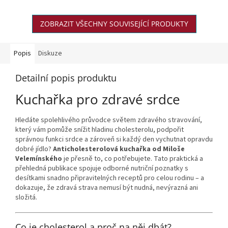
ZOBRAZIT VŠECHNY SOUVISEJÍCÍ PRODUKTY
Popis
Diskuze
Detailní popis produktu
Kuchařka pro zdravé srdce
Hledáte spolehlivého průvodce světem zdravého stravování,
který vám pomůže snížit hladinu cholesterolu, podpořit
správnou funkci srdce a zároveň si každý den vychutnat opravdu
dobré jídlo?
Anticholesterolová kuchařka od Miloše
Velemínského
je přesně to, co potřebujete. Tato praktická a
přehledná publikace spojuje odborné nutriční poznatky s
desítkami snadno připravitelných receptů pro celou rodinu – a
dokazuje, že zdravá strava nemusí být nudná, nevýrazná ani
složitá.
Co je cholesterol a proč na něj dbát?