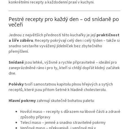
konkrétními recepty a každodenní praxí v kuchyni.
Pestré recepty pro každý den – od snídaně po
večeři
Jednou z největších předností této kuchařky je její
praktičnost
a šíře záběru
. Recepty pokrývají celý den i celý týden – takže si
snadno sestavíte vyvážený jídelníček bez zbytečného
přemýšlení.
Snídaně
jsou lehké, výživné a rychle připravitelné – ideální pro
zaneprázdněné ráno i pro ty, kteří si chtějí dopřát klidný začátek
dne.
Polévky
tvoří samostatnou kapitolu plnou hřejivých a sytých
receptů, které jsou přitom šetrné k hladině cholesterolu.
Hlavní pokrmy
zahrnují skutečně bohatou paletu:
Hovězí maso – recepty s důrazem na libové části a zdravé
způsoby přípravy
Telecí maso – jemné a snadno stravitelné pokrmy
Vepřové maso – překvapivě, i vepřové má v