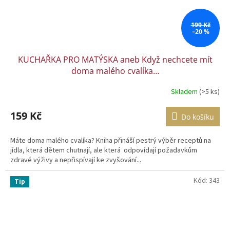
199 Kč
–20 %
KUCHAŘKA PRO MATÝSKA aneb Když nechcete mít
doma malého cvalíka…
Skladem
(>5 ks)
159 Kč
Do košíku
Máte doma malého cvalíka? Kniha přináší pestrý výběr receptů na
jídla, která dětem chutnají, ale která odpovídají požadavkům
zdravé výživy a nepřispívají ke zvyšování...
Kód:
343
Tip