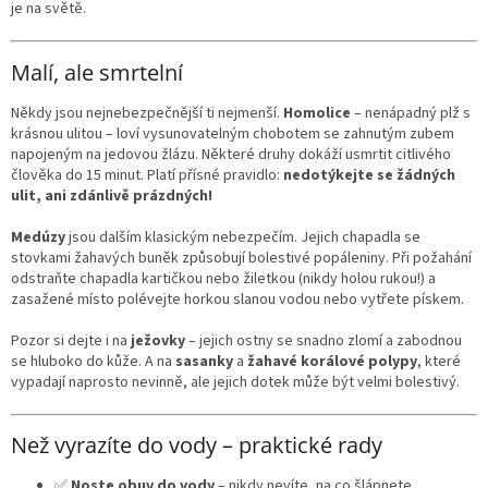
je na světě.
Malí, ale smrtelní
Někdy jsou nejnebezpečnější ti nejmenší.
Homolice
– nenápadný plž s
krásnou ulitou – loví vysunovatelným chobotem se zahnutým zubem
napojeným na jedovou žlázu. Některé druhy dokáží usmrtit citlivého
člověka do 15 minut. Platí přísné pravidlo:
nedotýkejte se žádných
ulit, ani zdánlivě prázdných!
Medúzy
jsou dalším klasickým nebezpečím. Jejich chapadla se
stovkami žahavých buněk způsobují bolestivé popáleniny. Při požahání
odstraňte chapadla kartičkou nebo žiletkou (nikdy holou rukou!) a
zasažené místo polévejte horkou slanou vodou nebo vytřete pískem.
Pozor si dejte i na
ježovky
– jejich ostny se snadno zlomí a zabodnou
se hluboko do kůže. A na
sasanky
a
žahavé korálové polypy
, které
vypadají naprosto nevinně, ale jejich dotek může být velmi bolestivý.
Než vyrazíte do vody – praktické rady
✅
Noste obuv do vody
– nikdy nevíte, na co šlápnete.