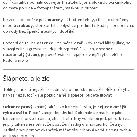
oční kontakt a pomalu couvejte. Při útoku bijte žraloka do očí čímkoliv,
co máte po ruce – fotoaparátem, maskou, ploutvemi.
Ne zcela bezpečné jsou
murény
– útočí jen tehdy, cítí-li se ohroženy –
nebo
barakudy
, které přitahují blyštivé předměty. Rada je jednoduchá:
do vody bez šperků a lesklých doplňků.
Pozor si dejte i na
ostence
– zejména v září, kdy samci hlídají jikry, se
stávají velmi agresivními. Nejnebezpečnější z nich,
ostenec
nazelenalý (titan)
, je považován za nejagresivnější rybu celého
Rudého moře.
Šlápnete, a je zle
Tohle je možná největší záludnost podmořského světa. Některé ryby
na vás nezaútočí – ale pokud na ně šlápnete, budete litovat.
Odranec pravý
, známý také jako kamenná ryba, je
nejjedovatější
rybou světa
. Ročně zabije desítky lidí. Dokonale se maskuje jako
kámen na mořském dně a jeho hřbetní trny vstříknou jed, jehož bolest
je prý tak nesnesitelná, že postižení žádají o amputaci končetiny.
Jediná první pomoc: okamžitě máčet ránu v horké vodě a co nejrychleji
aplikovat protijed.