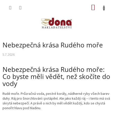
Přejít
NÁKUP
na
obsah
KOŠÍK
Nebezpečná krása Rudého moře
5.7.2026
Nebezpečná krása Rudého moře:
Co byste měli vědět, než skočíte do
vody
Rudé moře. Průzračná voda, pestré korály, nádherné ryby všech barev
duhy. Ráj pro šnorchlování i potápění. Ale jako každý ráj – i tento má svá
skrytá nebezpečí. A právě o nich by měl vědět každý, kdo se chystá
ponořit hlavu pod hladinu.