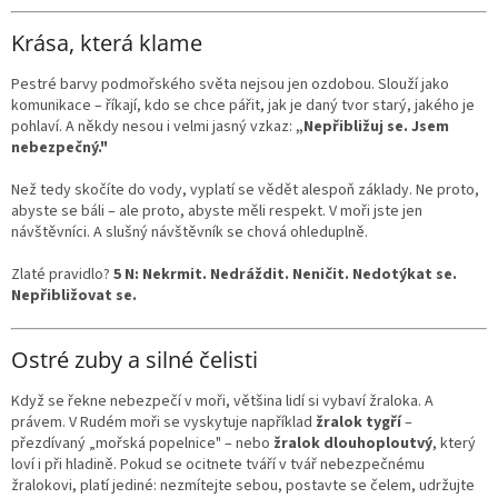
Krása, která klame
Pestré barvy podmořského světa nejsou jen ozdobou. Slouží jako
komunikace – říkají, kdo se chce pářit, jak je daný tvor starý, jakého je
pohlaví. A někdy nesou i velmi jasný vzkaz:
„Nepřibližuj se. Jsem
nebezpečný."
Než tedy skočíte do vody, vyplatí se vědět alespoň základy. Ne proto,
abyste se báli – ale proto, abyste měli respekt. V moři jste jen
návštěvníci. A slušný návštěvník se chová ohleduplně.
Zlaté pravidlo?
5 N: Nekrmit. Nedráždit. Neničit. Nedotýkat se.
Nepřibližovat se.
Ostré zuby a silné čelisti
Když se řekne nebezpečí v moři, většina lidí si vybaví žraloka. A
právem. V Rudém moři se vyskytuje například
žralok tygří
–
přezdívaný „mořská popelnice" – nebo
žralok dlouhoploutvý
, který
loví i při hladině. Pokud se ocitnete tváří v tvář nebezpečnému
žralokovi, platí jediné: nezmítejte sebou, postavte se čelem, udržujte