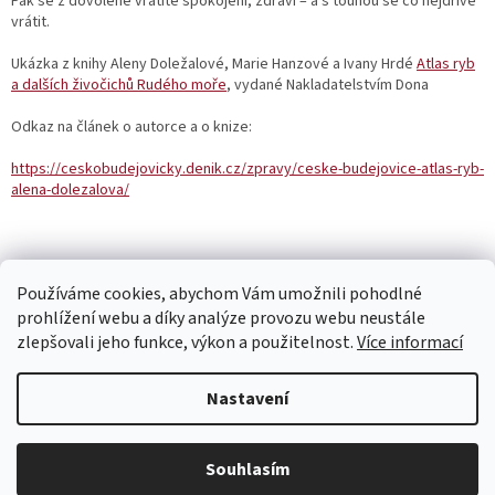
Pak se z dovolené vrátíte spokojení, zdraví – a s touhou se co nejdříve
vrátit.
Ukázka z knihy Aleny Doležalové, Marie Hanzové a Ivany Hrdé
Atlas ryb
a dalších živočichů Rudého moře
, vydané Nakladatelstvím Dona
Odkaz na článek o autorce a o knize:
https://ceskobudejovicky.denik.cz/zpravy/ceske-budejovice-atlas-ryb-
alena-dolezalova/
PŘEDCHOZÍ ČLÁNEK
DALŠÍ ČLÁNEK
Používáme cookies, abychom Vám umožnili pohodlné
prohlížení webu a díky analýze provozu webu neustále
Z
zlepšovali jeho funkce, výkon a použitelnost.
Více informací
á
p
Vytvořil Shoptet
Nastavení
a
t
Copyright 2026
Nakladatelství Dona s.r.o.
. Všechna práva
í
Souhlasím
vyhrazena.