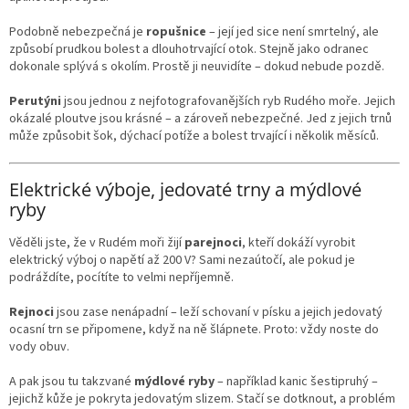
Podobně nebezpečná je
ropušnice
– její jed sice není smrtelný, ale
způsobí prudkou bolest a dlouhotrvající otok. Stejně jako odranec
dokonale splývá s okolím. Prostě ji neuvidíte – dokud nebude pozdě.
Perutýni
jsou jednou z nejfotografovanějších ryb Rudého moře. Jejich
okázalé ploutve jsou krásné – a zároveň nebezpečné. Jed z jejich trnů
může způsobit šok, dýchací potíže a bolest trvající i několik měsíců.
Elektrické výboje, jedovaté trny a mýdlové
ryby
Věděli jste, že v Rudém moři žijí
parejnoci
, kteří dokáží vyrobit
elektrický výboj o napětí až 200 V? Sami nezaútočí, ale pokud je
podráždíte, pocítíte to velmi nepříjemně.
Rejnoci
jsou zase nenápadní – leží schovaní v písku a jejich jedovatý
ocasní trn se připomene, když na ně šlápnete. Proto: vždy noste do
vody obuv.
A pak jsou tu takzvané
mýdlové ryby
– například kanic šestipruhý –
jejichž kůže je pokryta jedovatým slizem. Stačí se dotknout, a problém