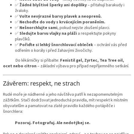
✅
Žádné blyštivé šperky ani doplňky
– přitahují barakudy i
žraloky.
✅
Volte nevýrazné barvy plavek a neoprenů.
✅
Nechoďte do vody s krvácejícím poraněním.
✅
Nešnorchlujte sami
, pokud nejste zkušení plavci.
✅
Sledujte barvu vlajky na pláži
a respektujte pokyny
plavčíků.
✅
Pořiďte si lehký šnorchlovací obleček
– ochrání vás před
odřením o korály i před žahavými živočichy.
Do lékárničky si přibalte:
Fenistil gel, Zyrtec, Tea Tree oil,
ocet nebo citron
– základní výbava pro případ nepříjemného setkání.
Závěrem: respekt, ne strach
Rudé moře je nádherné a jeho návštěva patří k nezapomenutelným
zážitkům. Stačí dodržovat jednoduchá pravidla, mít respekt k místním
obyvatelům a pamatovat na zlaté pravidlo každého potápěče i
šnorchlera:
Pozoruj. Fotografuj. Ale nedotýkej se.