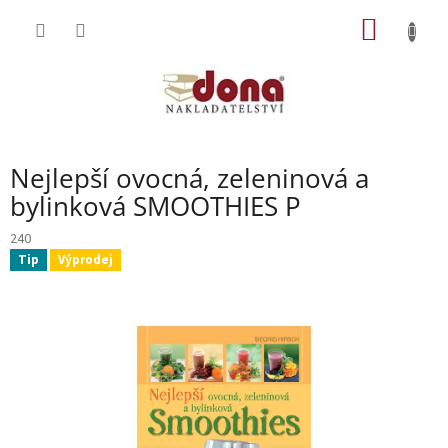
Přejít
NÁKUP
na
obsah
KOŠÍK
Nejlepší ovocná, zeleninová a
bylinková SMOOTHIES P
240
Tip
Výprodej