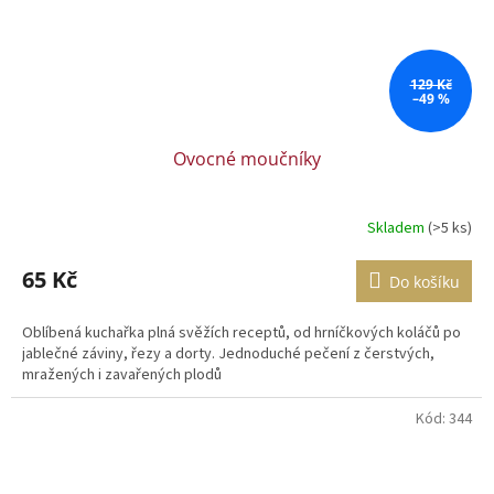
129 Kč
–49 %
Ovocné moučníky
Skladem
(>5 ks)
65 Kč
Do košíku
Oblíbená kuchařka plná svěžích receptů, od hrníčkových koláčů po
jablečné záviny, řezy a dorty. Jednoduché pečení z čerstvých,
mražených i zavařených plodů
Kód:
344