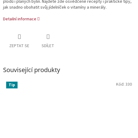
plodů i planých bylin. Najdete zde osvědčené recepty i praktické tipy,
jak snadno obohatit svůj jídelníček o vitamíny a minerály.
Detailní informace
ZEPTAT SE
SDÍLET
Související produkty
Kód:
330
Tip