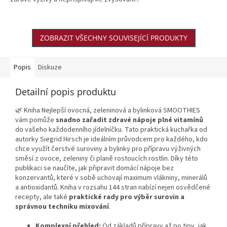
ZOBRAZIT VŠECHNY SOUVISEJÍCÍ PRODUKTY
Popis
Diskuze
Detailní popis produktu
🌿 Kniha Nejlepší ovocná, zeleninová a bylinková SMOOTHIES
vám pomůže
snadno zařadit zdravé nápoje plné vitamínů
do vašeho každodenního jídelníčku. Tato praktická kuchařka od
autorky Siegrid Hirsch je ideálním průvodcem pro každého, kdo
chce využít čerstvé suroviny a bylinky pro přípravu výživných
směsí z ovoce, zeleniny či planě rostoucích rostlin. Díky této
publikaci se naučíte, jak připravit domácí nápoje bez
konzervantů, které v sobě uchovají maximum vlákniny, minerálů
a antioxidantů. Kniha v rozsahu 144 stran nabízí nejen osvědčené
recepty, ale také
praktické rady pro výběr surovin a
správnou techniku mixování
.
Komplexní přehled:
Od základů přípravy až po tipy, jak