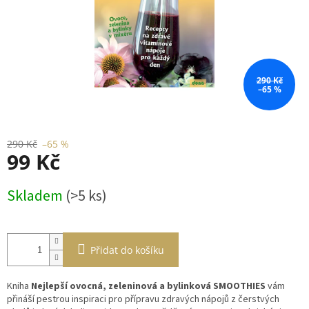
290 Kč
–65 %
290 Kč
–65 %
99 Kč
Měrná
Skladem
(>5 ks)
cena:
Přidat do košíku
Kniha
Nejlepší ovocná, zeleninová a bylinková SMOOTHIES
vám
přináší pestrou inspiraci pro přípravu zdravých nápojů z čerstvých