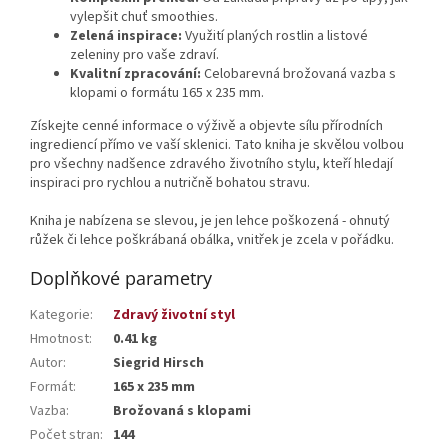
vylepšit chuť smoothies.
Zelená inspirace:
Využití planých rostlin a listové
zeleniny pro vaše zdraví.
Kvalitní zpracování:
Celobarevná brožovaná vazba s
klopami o formátu 165 x 235 mm.
Získejte cenné informace o výživě a objevte sílu přírodních
ingrediencí přímo ve vaší sklenici. Tato kniha je skvělou volbou
pro všechny nadšence zdravého životního stylu, kteří hledají
inspiraci pro rychlou a nutričně bohatou stravu.
Kniha je nabízena se slevou, je jen lehce poškozená - ohnutý
růžek či lehce poškrábaná obálka, vnitřek je zcela v pořádku.
Doplňkové parametry
Kategorie
:
Zdravý životní styl
Hmotnost
:
0.41 kg
Autor
:
Siegrid Hirsch
Formát
:
165 x 235 mm
Vazba
:
Brožovaná s klopami
Počet stran
:
144