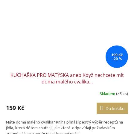
199 Kč
–20 %
KUCHAŘKA PRO MATÝSKA aneb Když nechcete mít
doma malého cvalíka…
Skladem
(>5 ks)
159 Kč
Do košíku
Máte doma malého cvalíka? Kniha přináší pestrý výběr receptů na
jídla, která dětem chutnají, ale která odpovídají požadavkům
zdravé výživy a nepřispívají ke zvyšování...